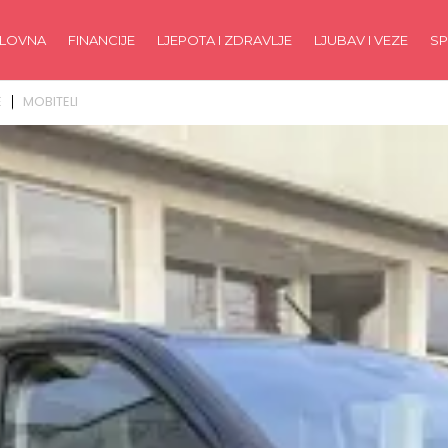
LOVNA
FINANCIJE
LJEPOTA I ZDRAVLJE
LJUBAV I VEZE
SP