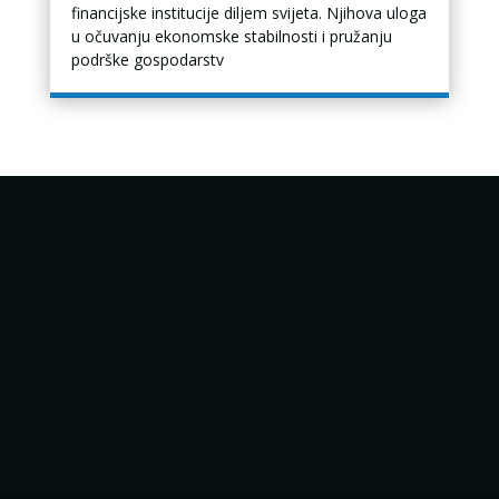
financijske institucije diljem svijeta. Njihova uloga
u očuvanju ekonomske stabilnosti i pružanju
podrške gospodarstv