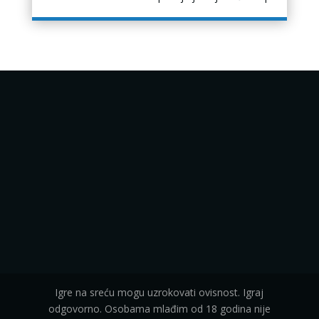
Igre na sreću mogu uzrokovati ovisnost. Igraj
odgovorno. Osobama mlađim od 18 godina nije