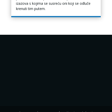
izazova s kojima se susreću oni koji se odluče
krenuti tim putem.