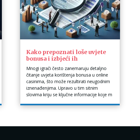
Kako prepoznati loše uvjete
bonusa i izbjeći ih
Mnogi igrači često zanemaruju detaljno
čitanje uvjeta korištenja bonusa u online
casinima, što može rezultirati neugodnim
iznenađenjima. Upravo u tim sitnim
slovima kriju se ključne informacije koje m