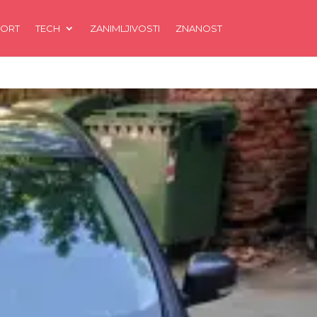
ORT
TECH
ZANIMLJIVOSTI
ZNANOST