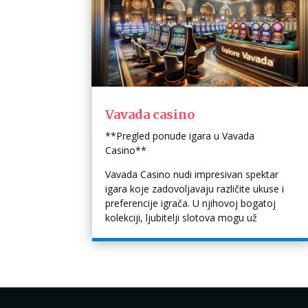
Vavada casino
**Pregled ponude igara u Vavada
Casino**
Vavada Casino nudi impresivan spektar
igara koje zadovoljavaju različite ukuse i
preferencije igrača. U njihovoj bogatoj
kolekciji, ljubitelji slotova mogu už