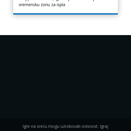
vremensku zonu za ispla
Igre na sreću mogu uzrokovati ovisnost. Igraj