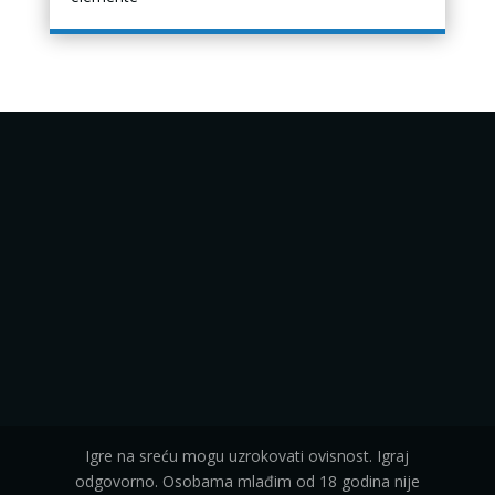
Igre na sreću mogu uzrokovati ovisnost. Igraj
odgovorno. Osobama mlađim od 18 godina nije