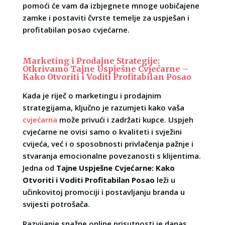
pomoći će vam da izbjegnete mnoge uobičajene
zamke i postaviti čvrste temelje za uspješan i
profitabilan posao cvjećarne.
Marketing i Prodajne Strategije:
Otkrivamo Tajne Uspješne Cvjećarne –
Kako Otvoriti i Voditi Profitabilan Posao
Kada je riječ o marketingu i prodajnim
strategijama, ključno je razumjeti kako vaša
cvjećarna
može privući i zadržati kupce. Uspjeh
cvjećarne ne ovisi samo o kvaliteti i svježini
cvijeća, već i o sposobnosti privlačenja pažnje i
stvaranja emocionalne povezanosti s klijentima.
Jedna od
Tajne Uspješne Cvjećarne: Kako
Otvoriti i Voditi Profitabilan Posao
leži u
učinkovitoj promociji i postavljanju branda u
svijesti potrošača.
Razvijanje snažne online prisutnosti je danas