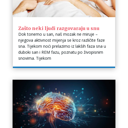
Zašto neki ljudi razgovaraju u snu
Dok tonemo u san, naš mozak ne miruje –
njegova aktivnost mijenja se kroz različite faze
sna. Tijekom noći prelazimo iz lakših faza sna u
duboki san i REM fazu, poznatu po živopisnim
snovima. Tijekom