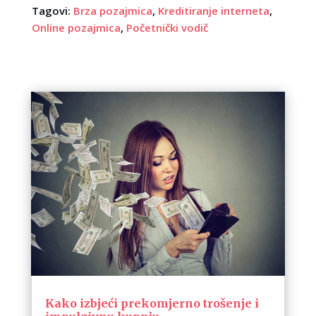
Tagovi:
Brza pozajmica
,
Kreditiranje interneta
,
Online pozajmica
,
Početnički vodič
Kako izbjeći prekomjerno trošenje i