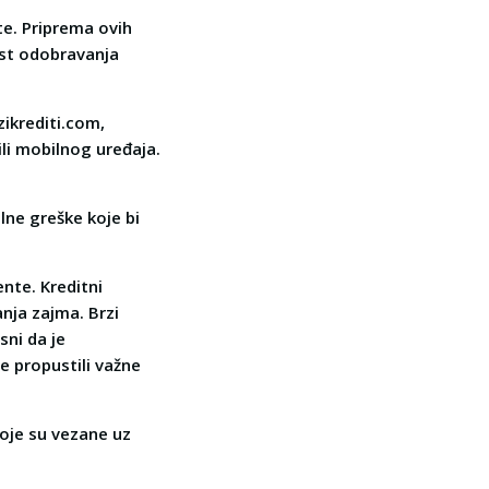
te. Priprema ovih
ost odobravanja
zikrediti.com,
li mobilnog uređaja.
alne greške koje bi
nte. Kreditni
nja zajma. Brzi
ni da je
e propustili važne
koje su vezane uz