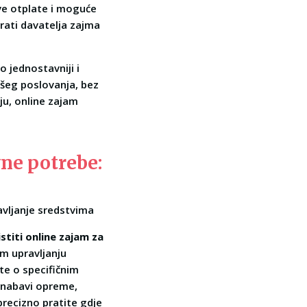
ve otplate i moguće
irati davatelja zajma
o jednostavniji i
ašeg poslovanja, bez
ju, online zajam
vne potrebe:
avljanje sredstvima
stiti online zajam za
om upravljanju
te o specifičnim
o nabavi opreme,
precizno pratite gdje