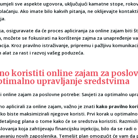
azumjeli sve aspekte ugovora, uključujući kamatne stope, roko
plaćanju. Ako imate bilo kakvih pitanja, ne oklijevajte kontakt
ja.
, osiguravate da će proces apliciranja za online zajam biti št
čin, možete se fokusirati na korištenje zajma za unapređenje v
ija. Kroz pravilno istraživanje, pripremu i pažljivu komunikaci
 alat za rast i razvoj vašeg poduzeća.
no koristiti online zajam za poslo
optimalno upravljanje sredstvima
ti online zajam za poslovne potrebe: Savjeti za optimalno upr
o aplicirali za online zajam, važno je znati
kako pravilno kori
ko biste maksimizirali njegove koristi. Prvi korak u optimaln
detaljnog plana o tome kako će se sredstva koristiti. Razmisli
ovanja koja zahtijevaju financijsku injekciju, bilo da se radi 
javanju novih zaposlenika. Temeljit plan omogućit će vam da 