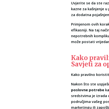
Uvjerite se da ste r
kazne za kašnjenje u 
za dodatna pojašnjen
Primjenom ovih koraka
efikasniji. Na taj na
nepotrebnih komplikac
može postati vrijedan
Kako pravil
Savjeti za 
Kako pravilno koristi
Nakon što ste uspješn
poslovne potrebe
ka
sredstvima je izrada 
područjima vašeg posl
marketingu ili zapošl