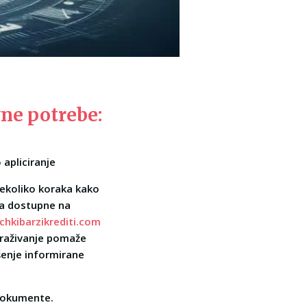
vne potrebe:
 apliciranje
nekoliko koraka kako
ova dostupne na
ichkibarzikrediti.com
straživanje pomaže
šenje informirane
 dokumente.