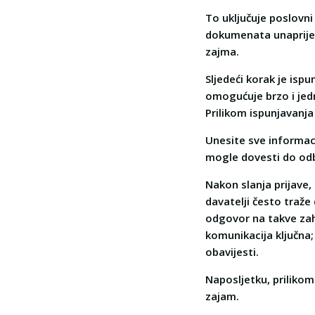
To uključuje poslovni
dokumenata unaprijed
zajma.
Sljedeći korak je ispu
omogućuje brzo i jedn
Prilikom ispunjavanja p
Unesite sve informacij
mogle dovesti do odb
Nakon slanja prijave,
davatelji često traže
odgovor na takve zah
komunikacija ključna;
obavijesti.
Naposljetku, prilikom
zajam.