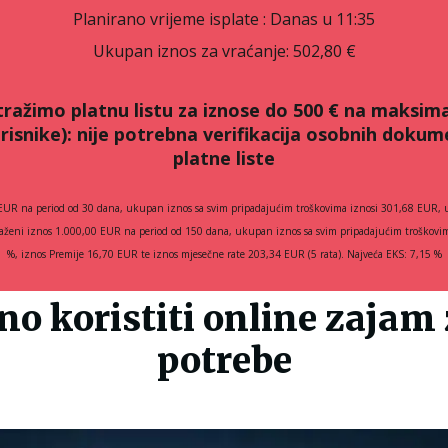
Planirano vrijeme isplate
: Danas u 11:35
Ukupan iznos za vraćanje:
502,80 €
tražimo platnu listu za iznose do 500 € na maksima
risnike):
nije potrebna verifikacija osobnih doku
platne liste
EUR na period od 30 dana, ukupan iznos sa svim pripadajućim troškovima iznosi 301,68 EUR, u
traženi iznos 1.000,00 EUR na period od 150 dana, ukupan iznos sa svim pripadajućim troško
%, iznos Premije 16,70 EUR te iznos mjesečne rate 203,34 EUR (5 rata). Najveća EKS: 7,15 %
no koristiti online zajam
potrebe