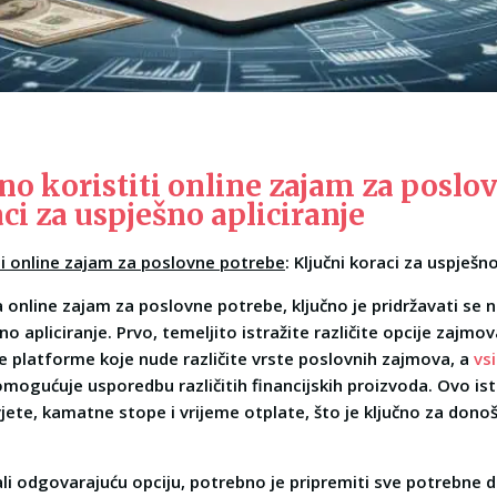
no koristiti online zajam za poslo
ci za uspješno apliciranje
ti online zajam za poslovne potrebe
: Ključni koraci za uspješno
 online zajam za poslovne potrebe, ključno je pridržavati se 
no apliciranje. Prvo, temeljito istražite različite opcije zajm
ne platforme koje nude različite vrste poslovnih zajmova, a
vs
 omogućuje usporedbu različitih financijskih proizvoda. Ovo i
ete, kamatne stope i vrijeme otplate, što je ključno za dono
li odgovarajuću opciju, potrebno je pripremiti sve potrebne