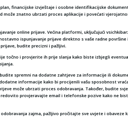
 plan, financijske izvještaje i osobne identifikacijske dokumen
 može znatno ubrzati proces aplikacije i povećati vjerojatn
njavanje online prijave. Većina platformi, uključujući vsichkibar
ostavno ispunjavanje prijave direktno s vaše radne površine i
rijave, budite precizni i pažljivi.
e točno i provjerite ih prije slanja kako biste izbjegli eventu
ijanja.
 budite spremni na dodatne zahtjeve za informacije ili dokume
 dodatne informacije kako bi procijenili vašu sposobnost vraća
tjeve može ubrzati proces odobravanja. Također, budite svjes
 redovito provjeravajte email i telefonske pozive kako ne bist
 odobravanja zajma, pažljivo pročitajte sve uvjete i obaveze 