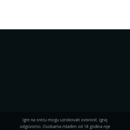
Igre na sreću mogu uzrokovati ovisnost. Igraj
odgovorno. Osobama mlađim od 18 godina nije