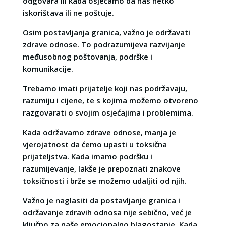
odgovara ili kada osjećamo da nas netko
iskorištava ili ne poštuje.
Osim postavljanja granica, važno je održavati
zdrave odnose. To podrazumijeva razvijanje
međusobnog poštovanja, podrške i
komunikacije.
Trebamo imati prijatelje koji nas podržavaju,
razumiju i cijene, te s kojima možemo otvoreno
razgovarati o svojim osjećajima i problemima.
Kada održavamo zdrave odnose, manja je
vjerojatnost da ćemo upasti u toksična
prijateljstva. Kada imamo podršku i
razumijevanje, lakše je prepoznati znakove
toksičnosti i brže se možemo udaljiti od njih.
Važno je naglasiti da postavljanje granica i
održavanje zdravih odnosa nije sebično, već je
ključno za naše emocionalno blagostanje. Kada