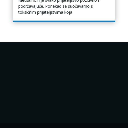
Međutim, nije svako prijateljstvo pozitivno i
podržavajuće. Ponekad se suočavamo s
toksičnim prijateljstvima koja