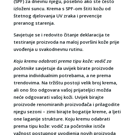
(SPF) za dnevnu njegu, posebno ako ste često
izloženi suncu. Krema s SPF-om štiti kožu od
štetnog djelovanja UV zraka i prevencije
preranog starenja.
Savjetuje se i redovito čitanje deklaracija te
testiranje proizvoda na maloj površini kože prije
uvođenja u svakodnevnu rutinu.
Koju kremu odabrati prema tipu kože: vodič za
početnike
savjetuje da uvijek birate proizvode
prema individualnim potrebama, a ne prema
trendovima. Na tržištu postoji velik broj krema,
ali ono što odgovara vašoj prijateljici možda
neće odgovarati vašoj koži. Uvijek birajte
proizvode renomiranih proizvođača i prilagodite
njegu sezoni – zimi birajte bogatije kreme, a ljeti
one laganije strukture. Koju kremu odabrati
prema tipu kože: vodič za početnike ističe
važnost postupnog uvodjenja novih proizvoda