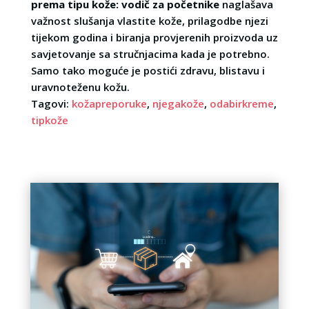
prema tipu kože: vodič za početnike
naglašava
važnost slušanja vlastite kože, prilagodbe njezi
tijekom godina i biranja provjerenih proizvoda uz
savjetovanje sa stručnjacima kada je potrebno.
Samo tako moguće je postići zdravu, blistavu i
uravnoteženu kožu.
Tagovi:
kožapreporuke
,
njegakože
,
odabirkreme
,
tipkože