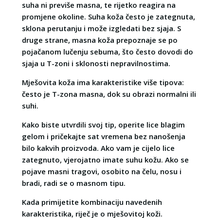
suha ni previše masna, te rijetko reagira na
promjene okoline. Suha koža često je zategnuta,
sklona perutanju i može izgledati bez sjaja. S
druge strane, masna koža prepoznaje se po
pojačanom lučenju sebuma, što često dovodi do
sjaja u T-zoni i sklonosti nepravilnostima.
Mješovita koža ima karakteristike više tipova:
često je T-zona masna, dok su obrazi normalni ili
suhi.
Kako biste utvrdili svoj tip, operite lice blagim
gelom i pričekajte sat vremena bez nanošenja
bilo kakvih proizvoda. Ako vam je cijelo lice
zategnuto, vjerojatno imate suhu kožu. Ako se
pojave masni tragovi, osobito na čelu, nosu i
bradi, radi se o masnom tipu.
Kada primijetite kombinaciju navedenih
karakteristika, riječ je o mješovitoj koži.