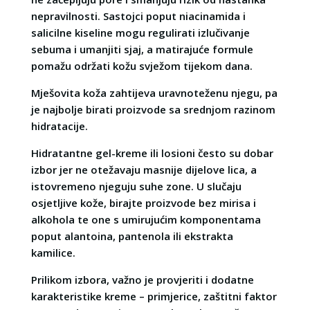
nepravilnosti. Sastojci poput niacinamida i
salicilne kiseline mogu regulirati izlučivanje
sebuma i umanjiti sjaj, a matirajuće formule
pomažu održati kožu svježom tijekom dana.
Mješovita koža zahtijeva uravnoteženu njegu, pa
je najbolje birati proizvode sa srednjom razinom
hidratacije.
Hidratantne gel-kreme ili losioni često su dobar
izbor jer ne otežavaju masnije dijelove lica, a
istovremeno njeguju suhe zone. U slučaju
osjetljive kože, birajte proizvode bez mirisa i
alkohola te one s umirujućim komponentama
poput alantoina, pantenola ili ekstrakta
kamilice.
Prilikom izbora, važno je provjeriti i dodatne
karakteristike kreme – primjerice, zaštitni faktor