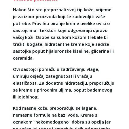
Nakon što ste prepoznali svoj tip kože, vrijeme
je za izbor proizvoda koji će zadovoljiti vaše
potrebe. Pravilno biranje kreme uvelike ovisi o
sastojcima i teksturi koje odgovaraju upravo
vašoj koži. Osobe sa suhom kožom trebale bi
tražiti bogate, hidratantne kreme koje sadrže
sastojke poput hijaluronske kiseline, glicerina ili
ceramida.
Ovi sastojci pomažu u zadržavanju vlage,
umiruju osjećaj zategnutosti i vraćaju
elastičnost. Za dodatnu hidrataciju, preporučuju
se kreme s prirodnim uljima, poput bademovog
ili jojobinog.
Kod masne kože, preporučuju se lagane,
nemasne formule na bazi vode. Kreme s
oznakom “nekomedogeno” dobra su opcija jer
ne začepljuju pore i smanjuju rizik od nastanka