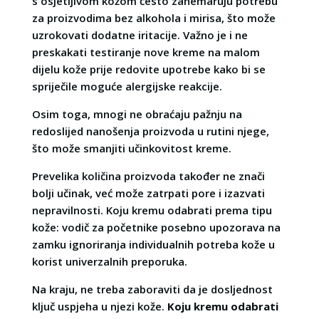
s osjetljivom kožom često zanemaruju potrebu
za proizvodima bez alkohola i mirisa, što može
uzrokovati dodatne iritacije. Važno je i ne
preskakati testiranje nove kreme na malom
dijelu kože prije redovite upotrebe kako bi se
spriječile moguće alergijske reakcije.
Osim toga, mnogi ne obraćaju pažnju na
redoslijed nanošenja proizvoda u rutini njege,
što može smanjiti učinkovitost kreme.
Prevelika količina proizvoda također ne znači
bolji učinak, već može zatrpati pore i izazvati
nepravilnosti. Koju kremu odabrati prema tipu
kože: vodič za početnike posebno upozorava na
zamku ignoriranja individualnih potreba kože u
korist univerzalnih preporuka.
Na kraju, ne treba zaboraviti da je dosljednost
ključ uspjeha u njezi kože.
Koju kremu odabrati