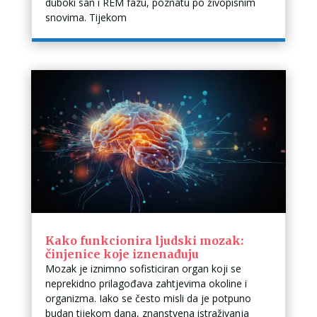
duboki san i REM fazu, poznatu po živopisnim
snovima. Tijekom
Kako funkcionira ljudski mozak:
činjenice koje iznenađuju
Mozak je iznimno sofisticiran organ koji se
neprekidno prilagođava zahtjevima okoline i
organizma. Iako se često misli da je potpuno
budan tijekom dana, znanstvena istraživanja