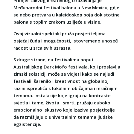
Primjer takvog kreativnog izražavanja je
Međunarodni festival balona u New Mexicu, gdje
se nebo pretvara u kaleidoskop boja dok stotine
balona s toplim zrakom uzlijeće u visine.
Ovaj vizualni spektakl pruža posjetiteljima
osjećaj čuda i mogućnosti, istovremeno unoseći
radost u srca svih uzrasta.
S druge strane, na festivalima poput
Australijskog Dark Mofo festivala, koji proslavlja
zimski solsticij, može se vidjeti kako se najluđi
festivali: šarenilo i kreativnost na globalnoj
razini isprepliću s lokalnim običajima i mračnijim
temama. Instalacije koje igraju na kontraste
svjetla i tame, života i smrti, pružaju duboko
emocionalno iskustvo koje izaziva posjetitelje
da razmišljaju o univerzalnim temama ljudske
egzistencije.