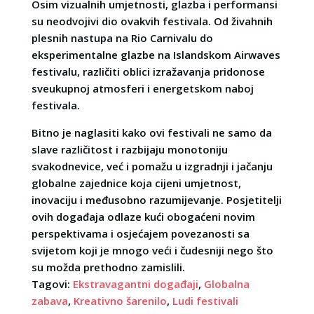
Osim vizualnih umjetnosti, glazba i performansi
su neodvojivi dio ovakvih festivala. Od živahnih
plesnih nastupa na Rio Carnivalu do
eksperimentalne glazbe na Islandskom Airwaves
festivalu, različiti oblici izražavanja pridonose
sveukupnoj atmosferi i energetskom naboj
festivala.
Bitno je naglasiti kako ovi festivali ne samo da
slave različitost i razbijaju monotoniju
svakodnevice, već i pomažu u izgradnji i jačanju
globalne zajednice koja cijeni umjetnost,
inovaciju i međusobno razumijevanje. Posjetitelji
ovih događaja odlaze kući obogaćeni novim
perspektivama i osjećajem povezanosti sa
svijetom koji je mnogo veći i čudesniji nego što
su možda prethodno zamislili.
Tagovi:
Ekstravagantni događaji
,
Globalna
zabava
,
Kreativno šarenilo
,
Ludi festivali