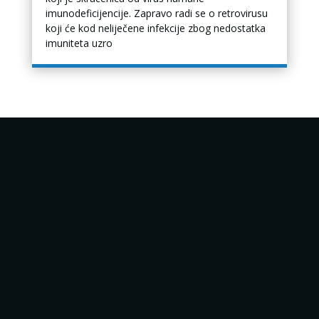
imunodeficijencije. Zapravo radi se o retrovirusu
koji će kod neliječene infekcije zbog nedostatka
imuniteta uzro