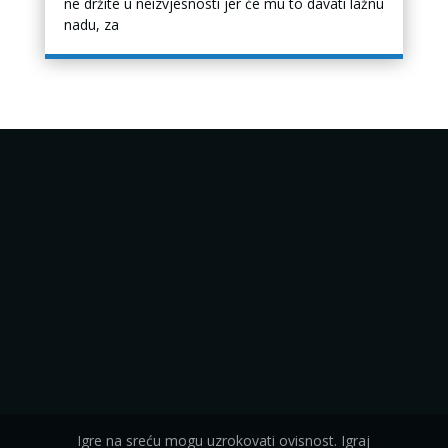
ne držite u neizvjesnosti jer će mu to davati lažnu
nadu, za
Igre na sreću mogu uzrokovati ovisnost. Igraj