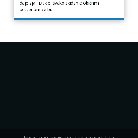
daje sjaj. Dakle, svako skidanje običnim
acetonom će bit
Igre na sreću mogu uzrokovati ovisnost. Igraj