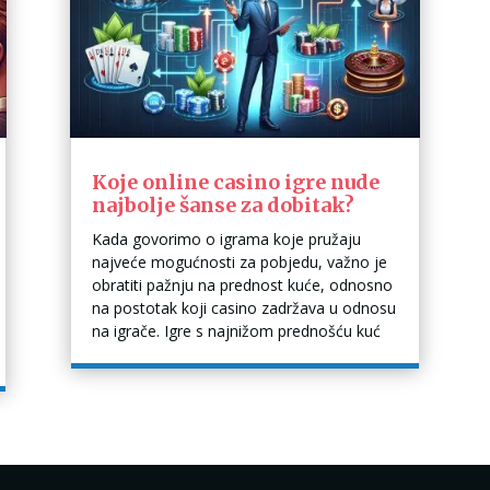
Koje online casino igre nude
najbolje šanse za dobitak?
Kada govorimo o igrama koje pružaju
najveće mogućnosti za pobjedu, važno je
obratiti pažnju na prednost kuće, odnosno
na postotak koji casino zadržava u odnosu
na igrače. Igre s najnižom prednošću kuć