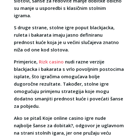
slotovi, šanse za redovite manje dobitke obično
su manje u usporedbi s klasičnim stolnim
igrama.
S druge strane, stolne igre poput blackjacka,
ruleta i bakarata imaju jasno definiranu
prednost kuće koja je u većini slučajeva znatno
niža od one kod slotova.
Primjerice,
Rizk casino
nudi razne verzije
blackjacka i bakarata s vrlo povoljnim postocima
isplate, što igračima omogućava bolje
dugoročne rezultate. Također, stolne igre
omogućuju primjenu strategija koje mogu
dodatno smanjiti prednost kuće i povećati šanse
za pobjedu.
Ako se pitaš Koje online casino igre nude
najbolje šanse za dobitak?, odgovor je uglavnom
na strani stolnih igara, jer one pružaju veću