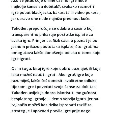
Ako se pitaš Koje online casino igre nude
najbolje šanse za dobitak?, svakako razmotri
igre poput blackjacka, bakarata ili video pokera,
jer upravo one nude najnižu prednost kuće.
Također, preporučuje se odabrati casino koji
transparentno prikazuje postotke isplate za
svaku igru. Primjerice, Rizk casino poznat je po
jasnom prikazu postotaka isplate, što igračima
omogućava lakše donošenje odluka o tome koje
igre igrati.
Osim toga, biraj igre koje dobro poznaješ ili koje
lako možeš naučiti igrati. Ako igraš igre koje
razumiješ, lakše ćeš donositi kvalitetne odluke
tijekom igre i povećati svoje šanse za dobitak.
Također, uvijek je dobro iskoristiti mogućnost
besplatnog igranja ili demo verzija igara, jer na
taj način možeš bez rizika isprobati različite
strategije i upoznati pravila igre prije nego