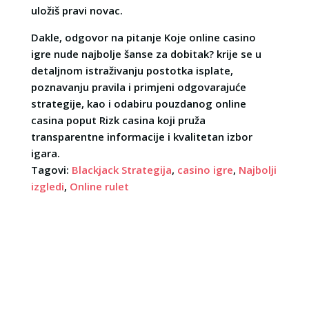
uložiš pravi novac.
Dakle, odgovor na pitanje Koje online casino
igre nude najbolje šanse za dobitak? krije se u
detaljnom istraživanju postotka isplate,
poznavanju pravila i primjeni odgovarajuće
strategije, kao i odabiru pouzdanog online
casina poput Rizk casina koji pruža
transparentne informacije i kvalitetan izbor
igara.
Tagovi:
Blackjack Strategija
,
casino igre
,
Najbolji
izgledi
,
Online rulet