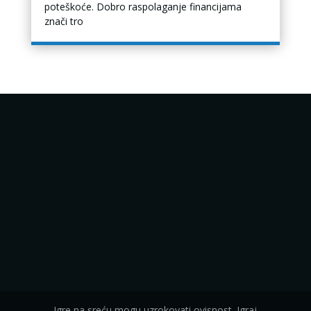
poteškoće. Dobro raspolaganje financijama
znači tro
Igre na sreću mogu uzrokovati ovisnost. Igraj