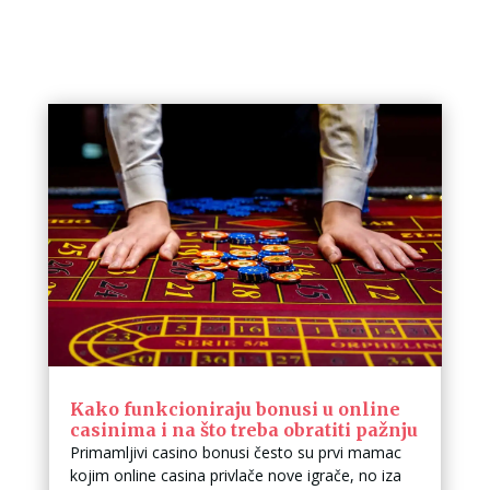
Kako funkcioniraju bonusi u online
casinima i na što treba obratiti pažnju
Primamljivi casino bonusi često su prvi mamac
kojim online casina privlače nove igrače, no iza