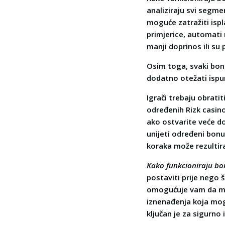
analiziraju svi segme
moguće zatražiti ispla
primjerice, automati 
manji doprinos ili su 
Osim toga, svaki bon
dodatno otežati ispu
Igrači trebaju obrati
određenih Rizk casin
ako ostvarite veće do
unijeti određeni bonu
koraka može rezultir
Kako funkcioniraju bon
postaviti prije nego š
omogućuje vam da ma
iznenađenja koja mogu
ključan je za sigurno