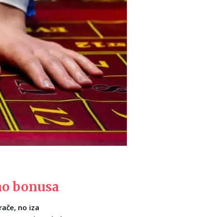
ino bonusa
rače, no iza