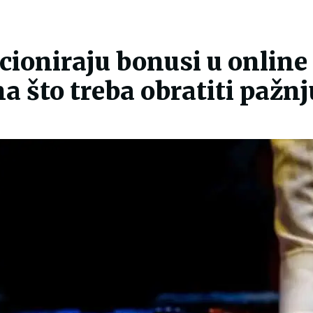
ioniraju bonusi u online
na što treba obratiti pažnj