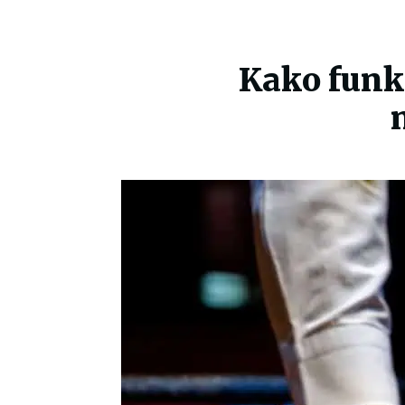
Kako funkc