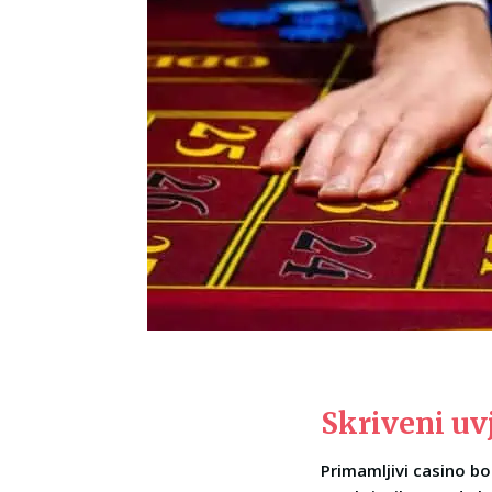
Skriveni uvj
Primamljivi casino bo