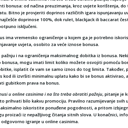
nti bonusa: od načina preuzimanja, kroz uvjete korištenja, do 
tu. Bitno je provjeriti doprinos različitih igara ispunjavanju 
najčešće doprinose 100%, dok rulet, blackjack ili baccarat če
potpuno isključeni.
us ima vremensko ograničenje u kojem ga je potrebno iskoris
njavanje uvjeta, osobito za veće iznose bonusa.
ti pažnju i na ograničenja maksimalnog dobitka iz bonusa. Nek
o bonusa, mogu imati limit koliko možete osvojiti pomoću bonu
bitke, isplatit će vam se samo iznos do tog limita. Također,
s kod ili izvršiti minimalnu uplatu kako bi se bonus aktivirao,
ati gubitkom prava na bonus.
usi u online casinima i na što treba obratiti pažnju
, pitanje je 
to prihvati bilo kakvu promociju. Pravilno razumijevanje svih u
ksimalno iskoristite ponuđene pogodnosti, a pritom izbje
 proizaći iz nepažljivog čitanja sitnih slova. U konačnici, inf
 i odgovorno igranje u online casinima.