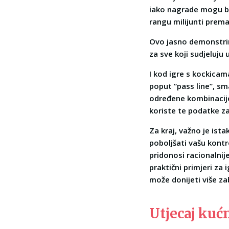
iako nagrade mogu bi
rangu milijunti prema
Ovo jasno demonstrir
za sve koji sudjeluju 
I kod igre s kockica
poput “pass line”, sm
određene kombinacije 
koriste te podatke za
Za kraj, važno je ist
poboljšati vašu kont
pridonosi racionalnij
praktični primjeri za 
može donijeti više za
Utjecaj kuć