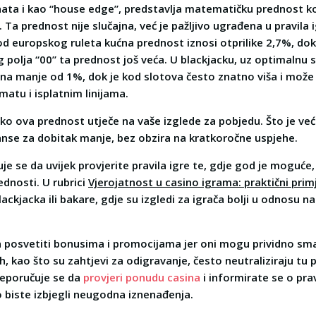
ata i kao “house edge”, predstavlja matematičku prednost k
. Ta prednost nije slučajna, već je pažljivo ugrađena u pravila 
kod europskog ruleta kućna prednost iznosi otprilike 2,7%, do
polja “00” ta prednost još veća. U blackjacku, uz optimalnu s
na manje od 1%, dok je kod slotova često znatno viša i može
omatu i isplatnim linijama.
ko ova prednost utječe na vaše izglede za pobjedu. Što je ve
nse za dobitak manje, bez obzira na kratkoročne uspjehe.
je se da uvijek provjerite pravila igre te, gdje god je moguće,
dnosti. U rubrici
Vjerojatnost u casino igrama: praktični primj
blackjacka ili bakare, gdje su izgledi za igrača bolji u odnosu
 posvetiti bonusima i promocijama jer oni mogu prividno sma
jih, kao što su zahtjevi za odigravanje, često neutraliziraju tu
reporučuje se da
provjeri ponudu casina
i informirate se o pra
o biste izbjegli neugodna iznenađenja.