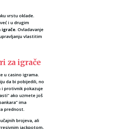
aku vrstu oklade.
već i u drugim
a igrače
. Ovladavanje
pravljanju vlastitim
ri za igrače
ke u casino igrama.
ju da bi pobijedili, no
i protivnik pokazuje
pasti” ako uzmete još
“bankara” ima
va prednost.
čajnih brojeva, ali
ogresivnim jackpotom,