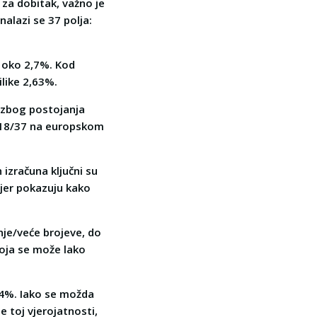
 za dobitak, važno je
alazi se 37 polja:
o oko 2,7%. Kod
ilike 2,63%.
si zbog postojanja
od 18/37 na europskom
 izračuna ključni su
 jer pokazuju kako
nje/veće brojeve, do
koja se može lako
,4%. Iako se možda
 toj vjerojatnosti,