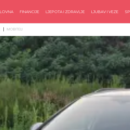
LOVNA
FINANCIJE
LJEPOTA I ZDRAVLJE
LJUBAV I VEZE
SP