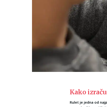
Kako izraču
Rulet je jedna od najp