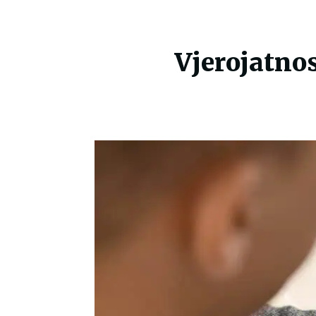
Vjerojatnos