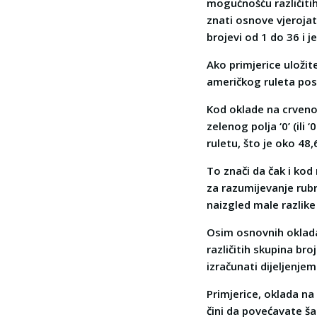
mogućnošću različitih
znati osnove vjerojat
brojevi od 1 do 36 i je
Ako primjerice uložit
američkog ruleta post
Kod oklade na crveno i
zelenog polja ‘0’ (ili
ruletu, što je oko 48
To znači da čak i kod
za razumijevanje rubr
naizgled male razlik
Osim osnovnih oklada
različitih skupina br
izračunati dijeljenje
Primjerice, oklada n
čini da povećavate ša