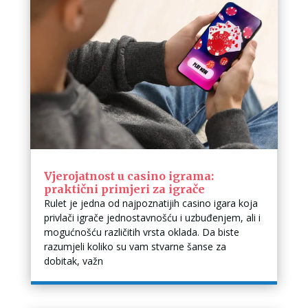
Vjerojatnost u casino igrama:
praktični primjeri za igrače
Rulet je jedna od najpoznatijih casino igara koja
privlači igrače jednostavnošću i uzbuđenjem, ali i
mogućnošću različitih vrsta oklada. Da biste
razumjeli koliko su vam stvarne šanse za
dobitak, važn