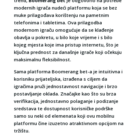
trend,
Boomerang bet
je odgovorio na potrebe
modernih igrača nudeći platformu koja se bez
muke prilagođava korištenju na pametnim
telefonima i tabletima. Ova prilagodba
modernom igraču omogućuje da se klađenje
obavlja u pokretu, u bilo koje vrijeme i s bilo
kojeg mjesta koje ima pristup internetu, što je
ključna prednost za današnje igrače koji očekuju
maksimalnu fleksibilnost.
Sama platforma Boomerang bet-a je intuitivna i
korisniku prijateljska, izrađena s ciljem da
igračima pruži jednostavnost navigacije i brzo
postavljanje oklada. Značajke kao što su brza
verifikacija, jednostavno polaganje i podizanje
sredstava te dostupnost korisničke podrške
samo su neki od elemenata koji ovu mobilnu
platformu čine izuzetno atraktivnom opcijom na
tržištu.