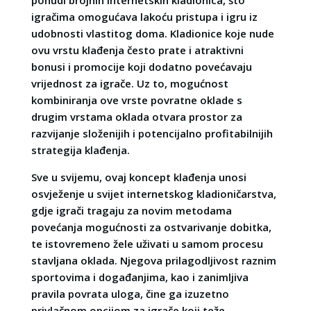
igračima omogućava lakoću pristupa i igru iz
udobnosti vlastitog doma. Kladionice koje nude
ovu vrstu klađenja često prate i atraktivni
bonusi i promocije koji dodatno povećavaju
vrijednost za igrače. Uz to, mogućnost
kombiniranja ove vrste povratne oklade s
drugim vrstama oklada otvara prostor za
razvijanje složenijih i potencijalno profitabilnijih
strategija klađenja.
Sve u svijemu, ovaj koncept klađenja unosi
osvježenje u svijet internetskog kladioničarstva,
gdje igrači tragaju za novim metodama
povećanja mogućnosti za ostvarivanje dobitka,
te istovremeno žele uživati u samom procesu
stavljana oklada. Njegova prilagodljivost raznim
sportovima i događanjima, kao i zanimljiva
pravila povrata uloga, čine ga izuzetno
privlačnom opcijom za igrače koji teže