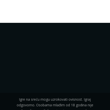
Igre na sreću mogu uzrokovati ovisnost. Igraj
odgovorno. Osobama mlađim od 18 godina nije