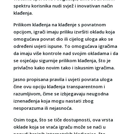
spektru korisnika nudi svjež i inovativan način
klađenja.
Prilikom klađenja na klađenje s povratnom
opcijom, igrači imaju priliku izvršiti okladu koja
omogućava povrat dio ili cijelog uloga ako se
određeni uvjeti ispune. To omogućava igračima
da imaju više kontrole nad svojim okladama i da
se osjećaju sigurnije prilikom klađenja, što je
privlačno kako novim tako i iskusnim igračima.
Jasno propisana pravila i uvjeti povrata uloga
čine ovu opciju klađenja transparentnom i
razumljivom, čime se izbjegavaju neugodna
iznenađenja koja mogu nastati zbog
nesporazuma ili nejasnoća.
Osim toga, što se tiče dostupnosti, ova vrsta
oklade koja se vraća igraču može se naći u
ponudi brojnih internetskih kladionica, što