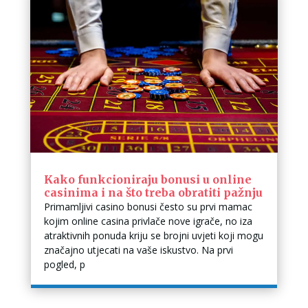
Kako funkcioniraju bonusi u online
casinima i na što treba obratiti pažnju
Primamljivi casino bonusi često su prvi mamac
kojim online casina privlače nove igrače, no iza
atraktivnih ponuda kriju se brojni uvjeti koji mogu
značajno utjecati na vaše iskustvo. Na prvi
pogled, p