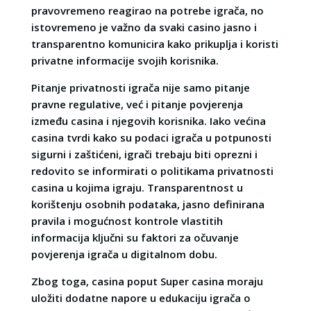
pravovremeno reagirao na potrebe igrača, no
istovremeno je važno da svaki casino jasno i
transparentno komunicira kako prikuplja i koristi
privatne informacije svojih korisnika.
Pitanje privatnosti igrača nije samo pitanje
pravne regulative, već i pitanje povjerenja
između casina i njegovih korisnika. Iako većina
casina tvrdi kako su podaci igrača u potpunosti
sigurni i zaštićeni, igrači trebaju biti oprezni i
redovito se informirati o politikama privatnosti
casina u kojima igraju. Transparentnost u
korištenju osobnih podataka, jasno definirana
pravila i mogućnost kontrole vlastitih
informacija ključni su faktori za očuvanje
povjerenja igrača u digitalnom dobu.
Zbog toga, casina poput Super casina moraju
uložiti dodatne napore u edukaciju igrača o