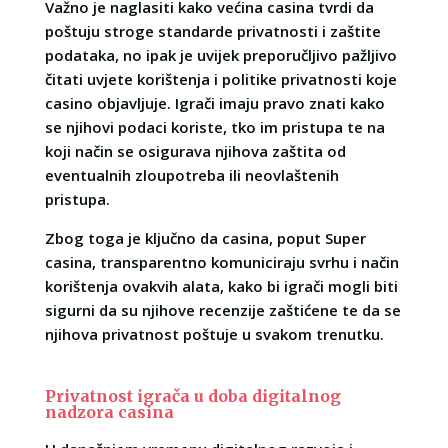
Važno je naglasiti kako većina casina tvrdi da
poštuju stroge standarde privatnosti i zaštite
podataka, no ipak je uvijek preporučljivo pažljivo
čitati uvjete korištenja i politike privatnosti koje
casino objavljuje. Igrači imaju pravo znati kako
se njihovi podaci koriste, tko im pristupa te na
koji način se osigurava njihova zaštita od
eventualnih zloupotreba ili neovlaštenih
pristupa.
Zbog toga je ključno da casina, poput Super
casina, transparentno komuniciraju svrhu i način
korištenja ovakvih alata, kako bi igrači mogli biti
sigurni da su njihove recenzije zaštićene te da se
njihova privatnost poštuje u svakom trenutku.
Privatnost igrača u doba digitalnog
nadzora casina