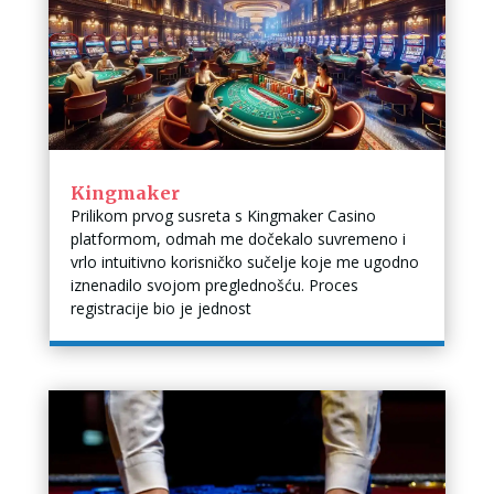
Kingmaker
Prilikom prvog susreta s Kingmaker Casino
platformom, odmah me dočekalo suvremeno i
vrlo intuitivno korisničko sučelje koje me ugodno
iznenadilo svojom preglednošću. Proces
registracije bio je jednost