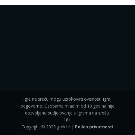
Igre na sreću mogu uzrokovati ovisnost. Igraj
odgovorno. Osobama mlađim od 18 godina nije
dozvoljeno sudjelovanje u igrama na sreću.
18+
Copyright © 2023 gmk.hr |
Polica privatnosti