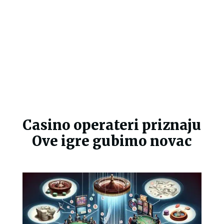
Casino operateri priznaju
Ove igre gubimo novac