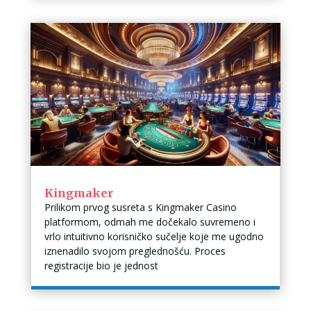
Kingmaker
Prilikom prvog susreta s Kingmaker Casino
platformom, odmah me dočekalo suvremeno i
vrlo intuitivno korisničko sučelje koje me ugodno
iznenadilo svojom preglednošću. Proces
registracije bio je jednost