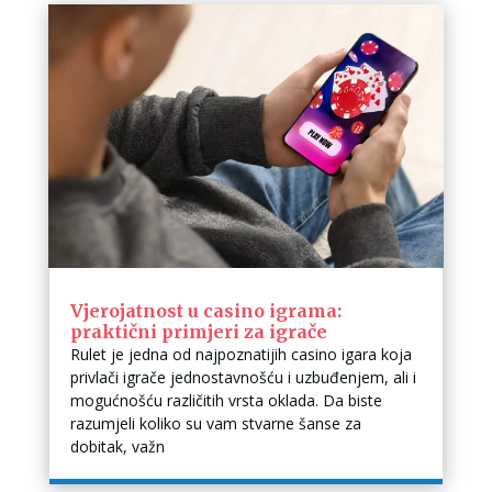
Vjerojatnost u casino igrama:
praktični primjeri za igrače
Rulet je jedna od najpoznatijih casino igara koja
privlači igrače jednostavnošću i uzbuđenjem, ali i
mogućnošću različitih vrsta oklada. Da biste
razumjeli koliko su vam stvarne šanse za
dobitak, važn