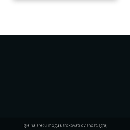
Igre na sreću mogu uzrokovati ovisnost. Igraj