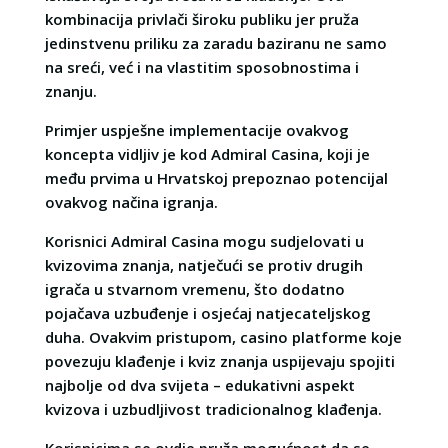
kombinacija privlači široku publiku jer pruža
jedinstvenu priliku za zaradu baziranu ne samo
na sreći, već i na vlastitim sposobnostima i
znanju.
Primjer uspješne implementacije ovakvog
koncepta vidljiv je kod Admiral Casina, koji je
među prvima u Hrvatskoj prepoznao potencijal
ovakvog načina igranja.
Korisnici Admiral Casina mogu sudjelovati u
kvizovima znanja, natječući se protiv drugih
igrača u stvarnom vremenu, što dodatno
pojačava uzbuđenje i osjećaj natjecateljskog
duha. Ovakvim pristupom, casino platforme koje
povezuju klađenje i kviz znanja uspijevaju spojiti
najbolje od dva svijeta – edukativni aspekt
kvizova i uzbudljivost tradicionalnog klađenja.
Korisnicima se ovdje pruža mogućnost da se