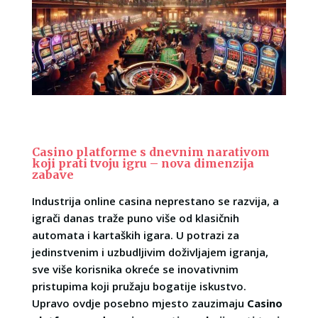
Casino platforme s dnevnim narativom
koji prati tvoju igru – nova dimenzija
zabave
Industrija online casina neprestano se razvija, a
igrači danas traže puno više od klasičnih
automata i kartaških igara. U potrazi za
jedinstvenim i uzbudljivim doživljajem igranja,
sve više korisnika okreće se inovativnim
pristupima koji pružaju bogatije iskustvo.
Upravo ovdje posebno mjesto zauzimaju
Casino