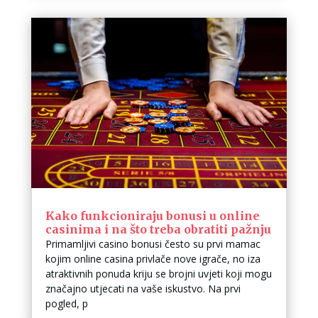
Kako funkcioniraju bonusi u online
casinima i na što treba obratiti pažnju
Primamljivi casino bonusi često su prvi mamac
kojim online casina privlače nove igrače, no iza
atraktivnih ponuda kriju se brojni uvjeti koji mogu
značajno utjecati na vaše iskustvo. Na prvi
pogled, p