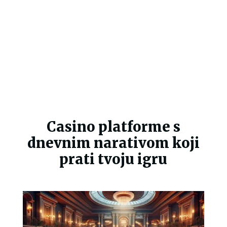
Casino platforme s
dnevnim narativom koji
prati tvoju igru