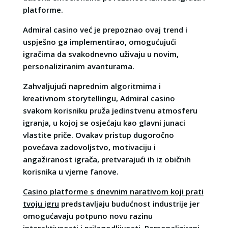
platforme.
Admiral casino već je prepoznao ovaj trend i
uspješno ga implementirao, omogućujući
igračima da svakodnevno uživaju u novim,
personaliziranim avanturama.
Zahvaljujući naprednim algoritmima i
kreativnom storytellingu, Admiral casino
svakom korisniku pruža jedinstvenu atmosferu
igranja, u kojoj se osjećaju kao glavni junaci
vlastite priče. Ovakav pristup dugoročno
povećava zadovoljstvo, motivaciju i
angažiranost igrača, pretvarajući ih iz običnih
korisnika u vjerne fanove.
Casino platforme s dnevnim narativom koji prati
tvoju igru
predstavljaju budućnost industrije jer
omogućavaju potpuno novu razinu
interaktivnosti i prilagodljivosti. Personalizirani