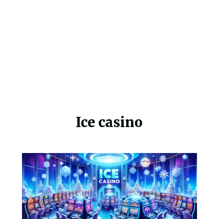
Ice casino