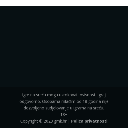
Igre na sreću mogu uzrokovati ovisnost. Igraj
odgovorno. Osobama mlađim od 18 godina nije
dozvoljeno sudjelovanje u igrama na sreću.
18+
Copyright © 2023 gmk.hr |
Polica privatnosti