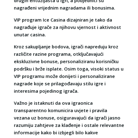
drugih entuzijasta u igri, a pobjednici su
nagrađeni vrijednim nagradama ili bonusima.
VIP program Ice Casina dizajniran je tako da
nagrađuje igrače za njihovu vjernost i aktivnost
unutar casina.
Kroz sakupljanje bodova, igrači napreduju kroz
različite razine programa, otključavajući
ekskluzivne bonuse, personaliziranu korisničku
podršku i brže isplate. Osim toga, visoki status u
VIP programu može donijeti i personalizirane
nagrade koje se prilagođavaju stilu igre i
interesima pojedinog igrača.
Važno je istaknuti da ova igraonica
transparentno komunicira uvjete i pravila
vezana uz bonuse, osiguravajući da igrači jasno
razumiju zahtjeve za klađenje i ostale relevantne
informacije kako bi izbjegli bilo kakve