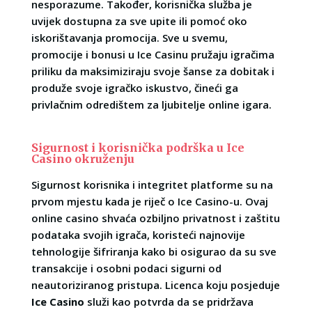
nesporazume. Također, korisnička služba je
uvijek dostupna za sve upite ili pomoć oko
iskorištavanja promocija. Sve u svemu,
promocije i bonusi u Ice Casinu pružaju igračima
priliku da maksimiziraju svoje šanse za dobitak i
produže svoje igračko iskustvo, čineći ga
privlačnim odredištem za ljubitelje online igara.
Sigurnost i korisnička podrška u Ice
Casino okruženju
Sigurnost korisnika i integritet platforme su na
prvom mjestu kada je riječ o Ice Casino-u. Ovaj
online casino shvaća ozbiljno privatnost i zaštitu
podataka svojih igrača, koristeći najnovije
tehnologije šifriranja kako bi osigurao da su sve
transakcije i osobni podaci sigurni od
neautoriziranog pristupa. Licenca koju posjeduje
Ice Casino
služi kao potvrda da se pridržava