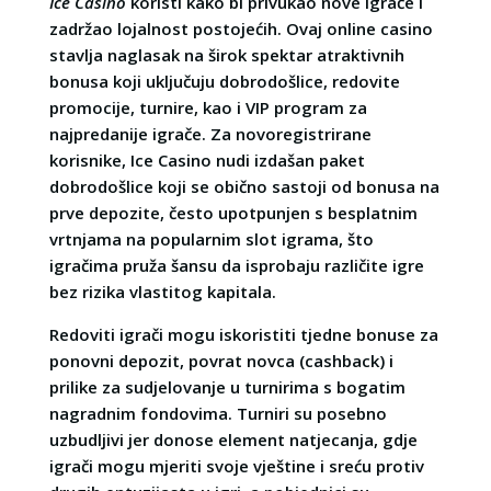
Ice Casino
koristi kako bi privukao nove igrače i
zadržao lojalnost postojećih. Ovaj online casino
stavlja naglasak na širok spektar atraktivnih
bonusa koji uključuju dobrodošlice, redovite
promocije, turnire, kao i VIP program za
najpredanije igrače. Za novoregistrirane
korisnike, Ice Casino nudi izdašan paket
dobrodošlice koji se obično sastoji od bonusa na
prve depozite, često upotpunjen s besplatnim
vrtnjama na popularnim slot igrama, što
igračima pruža šansu da isprobaju različite igre
bez rizika vlastitog kapitala.
Redoviti igrači mogu iskoristiti tjedne bonuse za
ponovni depozit, povrat novca (cashback) i
prilike za sudjelovanje u turnirima s bogatim
nagradnim fondovima. Turniri su posebno
uzbudljivi jer donose element natjecanja, gdje
igrači mogu mjeriti svoje vještine i sreću protiv