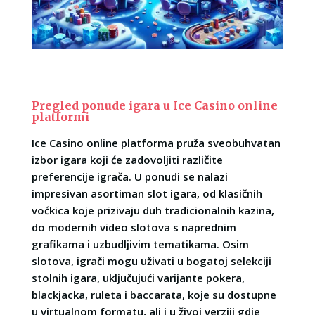
Pregled ponude igara u Ice Casino online
platformi
Ice Casino
online platforma pruža sveobuhvatan
izbor igara koji će zadovoljiti različite
preferencije igrača. U ponudi se nalazi
impresivan asortiman slot igara, od klasičnih
voćkica koje prizivaju duh tradicionalnih kazina,
do modernih video slotova s naprednim
grafikama i uzbudljivim tematikama. Osim
slotova, igrači mogu uživati u bogatoj selekciji
stolnih igara, uključujući varijante pokera,
blackjacka, ruleta i baccarata, koje su dostupne
u virtualnom formatu, ali i u živoj verziji gdje