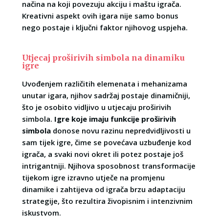
načina na koji povezuju akciju i maštu igrača.
Kreativni aspekt ovih igara nije samo bonus
nego postaje i ključni faktor njihovog uspjeha.
Utjecaj proširivih simbola na dinamiku
igre
Uvođenjem različitih elemenata i mehanizama
unutar igara, njihov sadržaj postaje dinamičniji,
što je osobito vidljivo u utjecaju proširivih
simbola.
Igre koje imaju funkcije proširivih
simbola
donose novu razinu nepredvidljivosti u
sam tijek igre, čime se povećava uzbuđenje kod
igrača, a svaki novi okret ili potez postaje još
intrigantniji. Njihova sposobnost transformacije
tijekom igre izravno utječe na promjenu
dinamike i zahtijeva od igrača brzu adaptaciju
strategije, što rezultira živopisnim i intenzivnim
iskustvom.