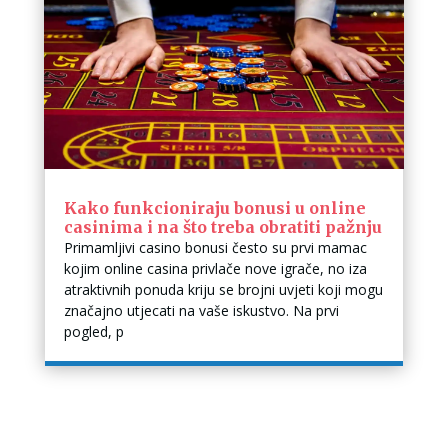
Kako funkcioniraju bonusi u online
casinima i na što treba obratiti pažnju
Primamljivi casino bonusi često su prvi mamac
kojim online casina privlače nove igrače, no iza
atraktivnih ponuda kriju se brojni uvjeti koji mogu
značajno utjecati na vaše iskustvo. Na prvi
pogled, p