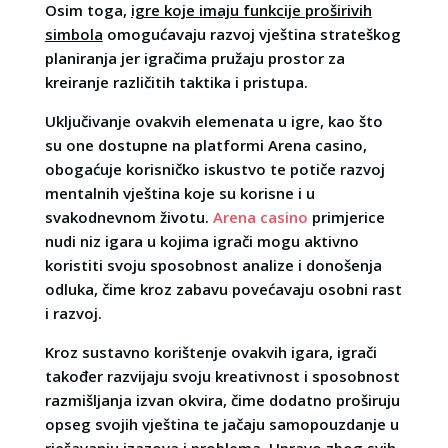
Osim toga,
igre koje imaju funkcije proširivih
simbola
omogućavaju razvoj vještina strateškog
planiranja jer igračima pružaju prostor za
kreiranje različitih taktika i pristupa.
Uključivanje ovakvih elemenata u igre, kao što
su one dostupne na platformi Arena casino,
obogaćuje korisničko iskustvo te potiče razvoj
mentalnih vještina koje su korisne i u
svakodnevnom životu.
Arena casino
primjerice
nudi niz igara u kojima igrači mogu aktivno
koristiti svoju sposobnost analize i donošenja
odluka, čime kroz zabavu povećavaju osobni rast
i razvoj.
Kroz sustavno korištenje ovakvih igara, igrači
također razvijaju svoju kreativnost i sposobnost
razmišljanja izvan okvira, čime dodatno proširuju
opseg svojih vještina te jačaju samopouzdanje u
rješavanju izazova i problema. Upravo zbog svih