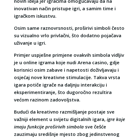
novih ideja jer igračima omogućavaju da na
inovativan način pristupe igri, a samim time i
igračkom iskustvu.
Osim same raznovrsnosti, proširivi simboli često
su vizualno vrlo privlačni, što dodatno pojačava
uživanje u igri.
Primjer uspješne primjene ovakvih simbola vidljiv
je u online igrama koje nudi Arena casino, gdje
korisnici osim zabave i napetosti doživljavaju i
osjećaj nove kreativne stimulacije. Takva vrsta
igara potiče igrače na daljnju interakciju i
eksperimentiranje, što dugoročno rezultira
većom razinom zadovoljstva.
Budući da kreativno razmišljanje postaje sve
važniji element u svijetu digitalnih igara,
igre koje
imaju funkcije proširivih simbola
sve češće
zauzimaju središnje mjesto zbog jedinstvenog