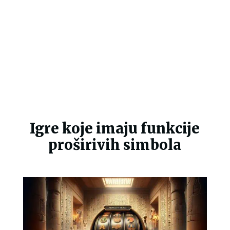
Igre koje imaju funkcije
proširivih simbola