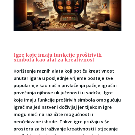
Igre koje imaju funkcije proširivih
simbola kao alat za kreativnost
Korištenje raznih alata koji potiču kreativnost
unutar igara u posljednje vrijeme postaje sve
popularnije kao način privlačenja pažnje igrača i
povećanja njihove uključenosti u sadržaj. Igre
koje imaju funkcije proširivih simbola omogućuju
igračima jedinstveni doživljaj jer tijekom igre
mogu naići na različite mogućnosti i
neočekivane ishode. Takve igre pružaju više
prostora za istraživanje kreativnosti i stjecanje