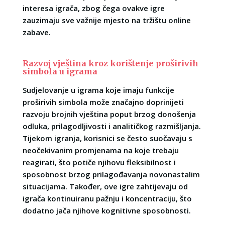
interesa igrača, zbog čega ovakve igre
zauzimaju sve važnije mjesto na tržištu online
zabave.
Razvoj vještina kroz korištenje proširivih
simbola u igrama
Sudjelovanje u igrama koje imaju funkcije
proširivih simbola može značajno doprinijeti
razvoju brojnih vještina poput brzog donošenja
odluka, prilagodljivosti i analitičkog razmišljanja.
Tijekom igranja, korisnici se često suočavaju s
neočekivanim promjenama na koje trebaju
reagirati, što potiče njihovu fleksibilnost i
sposobnost brzog prilagođavanja novonastalim
situacijama. Također, ove igre zahtijevaju od
igrača kontinuiranu pažnju i koncentraciju, što
dodatno jača njihove kognitivne sposobnosti.