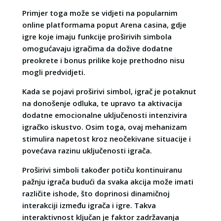
Primjer toga može se vidjeti na popularnim
online platformama poput Arena casina, gdje
igre koje imaju funkcije proširivih simbola
omogućavaju igračima da dožive dodatne
preokrete i bonus prilike koje prethodno nisu
mogli predvidjeti.
Kada se pojavi proširivi simbol, igrač je potaknut
na donošenje odluka, te upravo ta aktivacija
dodatne emocionalne uključenosti intenzivira
igračko iskustvo. Osim toga, ovaj mehanizam
stimulira napetost kroz neočekivane situacije i
povećava razinu uključenosti igrača.
Proširivi simboli također potiču kontinuiranu
pažnju igrača budući da svaka akcija može imati
različite ishode, što doprinosi dinamičnoj
interakciji između igrača i igre. Takva
interaktivnost ključan je faktor zadržavanja