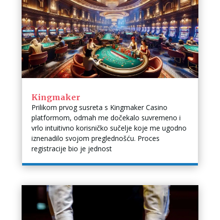
Kingmaker
Prilikom prvog susreta s Kingmaker Casino
platformom, odmah me dočekalo suvremeno i
vrlo intuitivno korisničko sučelje koje me ugodno
iznenadilo svojom preglednošću. Proces
registracije bio je jednost