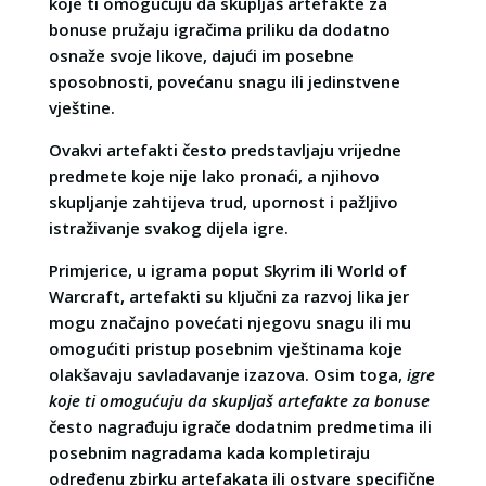
koje ti omogućuju da skupljaš artefakte za
bonuse pružaju igračima priliku da dodatno
osnaže svoje likove, dajući im posebne
sposobnosti, povećanu snagu ili jedinstvene
vještine.
Ovakvi artefakti često predstavljaju vrijedne
predmete koje nije lako pronaći, a njihovo
skupljanje zahtijeva trud, upornost i pažljivo
istraživanje svakog dijela igre.
Primjerice, u igrama poput Skyrim ili World of
Warcraft, artefakti su ključni za razvoj lika jer
mogu značajno povećati njegovu snagu ili mu
omogućiti pristup posebnim vještinama koje
olakšavaju savladavanje izazova. Osim toga,
igre
koje ti omogućuju da skupljaš artefakte za bonuse
često nagrađuju igrače dodatnim predmetima ili
posebnim nagradama kada kompletiraju
određenu zbirku artefakata ili ostvare specifične