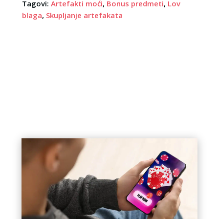
Tagovi:
Artefakti moći
,
Bonus predmeti
,
Lov
blaga
,
Skupljanje artefakata