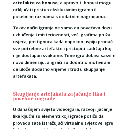
artefakte za bonuse
, a upravo ti bonusi mogu
otključati pristup ekskluzivnim igrama ili
posebnim razinama s dodatnim nagradama.
Takav način igranja ne samo da povećava dozu
uzbuđenja i misterioznosti, već igračima pruža i
osjećaj postignuća kada napokon uspiju pronaći
sve potrebne artefakte i pristupiti sadržaju koji
nije dostupan svakome. Time igra dobiva sasvim
novu dimenziju, a igrači su dodatno motivirani
da ulože dodatno vrijeme i trud u skupljanje
artefakata.
Skupljanje artefakata za jačanje lika i
posebne nagrade
U današnjem svijetu videoigara, razvoj i jačanje
lika ključni su elementi koji igrače potiču da
provedu sate istražujući virtualne svjetove. Igre