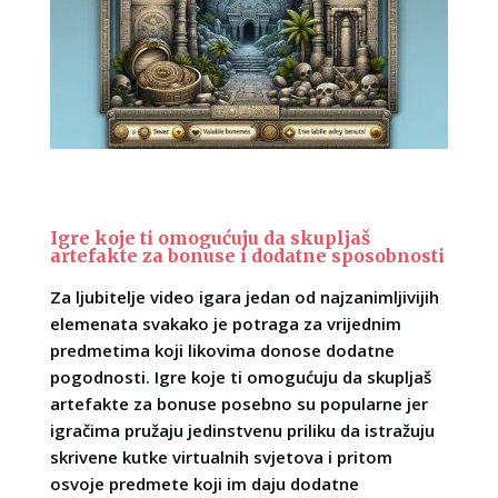
Igre koje ti omogućuju da skupljaš
artefakte za bonuse i dodatne sposobnosti
Za ljubitelje video igara jedan od najzanimljivijih
elemenata svakako je potraga za vrijednim
predmetima koji likovima donose dodatne
pogodnosti. Igre koje ti omogućuju da skupljaš
artefakte za bonuse posebno su popularne jer
igračima pružaju jedinstvenu priliku da istražuju
skrivene kutke virtualnih svjetova i pritom
osvoje predmete koji im daju dodatne