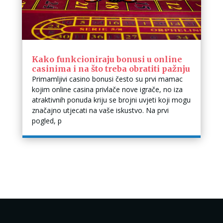
Kako funkcioniraju bonusi u online
casinima i na što treba obratiti pažnju
Primamljivi casino bonusi često su prvi mamac
kojim online casina privlače nove igrače, no iza
atraktivnih ponuda kriju se brojni uvjeti koji mogu
značajno utjecati na vaše iskustvo. Na prvi
pogled, p