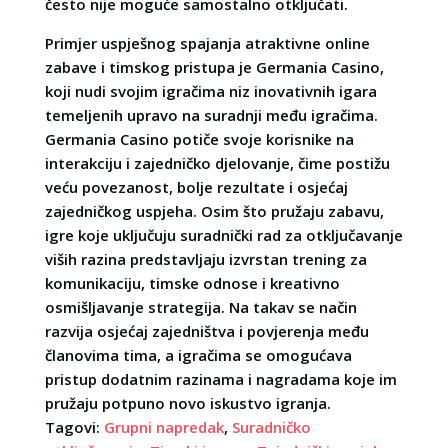
često nije moguće samostalno otključati.
Primjer uspješnog spajanja atraktivne online
zabave i timskog pristupa je Germania Casino,
koji nudi svojim igračima niz inovativnih igara
temeljenih upravo na suradnji među igračima.
Germania Casino potiče svoje korisnike na
interakciju i zajedničko djelovanje, čime postižu
veću povezanost, bolje rezultate i osjećaj
zajedničkog uspjeha. Osim što pružaju zabavu,
igre koje uključuju suradnički rad za otključavanje
viših razina predstavljaju izvrstan trening za
komunikaciju, timske odnose i kreativno
osmišljavanje strategija. Na takav se način
razvija osjećaj zajedništva i povjerenja među
članovima tima, a igračima se omogućava
pristup dodatnim razinama i nagradama koje im
pružaju potpuno novo iskustvo igranja.
Tagovi:
Grupni napredak
,
Suradničko