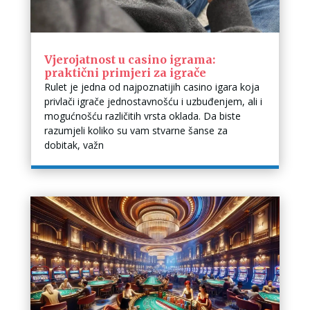
Vjerojatnost u casino igrama:
praktični primjeri za igrače
Rulet je jedna od najpoznatijih casino igara koja
privlači igrače jednostavnošću i uzbuđenjem, ali i
mogućnošću različitih vrsta oklada. Da biste
razumjeli koliko su vam stvarne šanse za
dobitak, važn