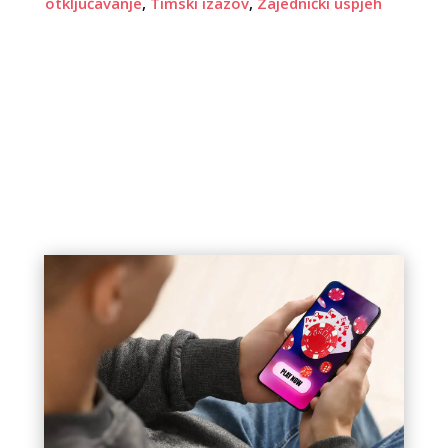
otključavanje
,
Timski izazov
,
Zajednički uspjeh