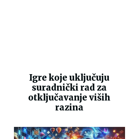
Igre koje uključuju
suradnički rad za
otključavanje viših
razina