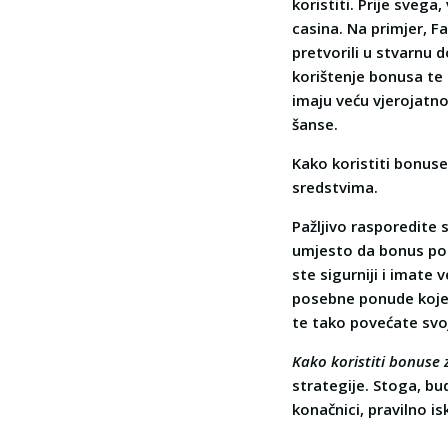
koristiti. Prije svega
casina. Na primjer, F
pretvorili u stvarnu 
korištenje bonusa te 
imaju veću vjerojatno
šanse.
Kako koristiti bonuse
sredstvima.
Pažljivo rasporedite 
umjesto da bonus pot
ste sigurniji i imate
posebne ponude koje 
te tako povećate svo
Kako koristiti bonuse
strategije. Stoga, bud
konačnici, pravilno i