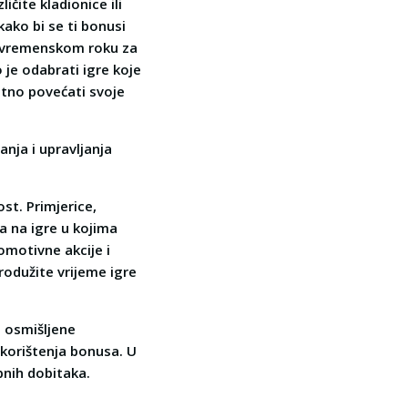
ičite kladionice ili
ako bi se ti bonusi
u, vremenskom roku za
 je odabrati igre koje
atno povećati svoje
anja i upravljanja
st. Primjerice,
a na igre u kojima
omotivne akcije i
odužite vrijeme igre
o osmišljene
a korištenja bonusa. U
pnih dobitaka.