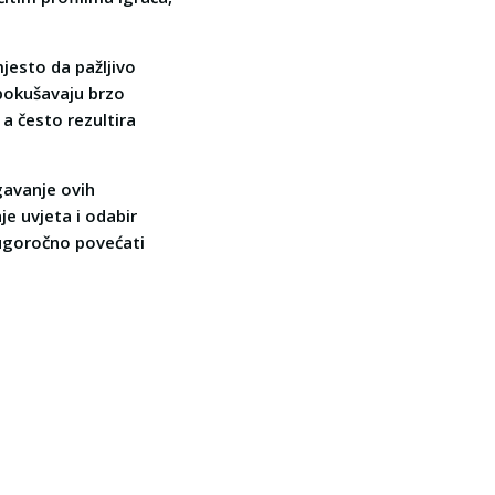
jesto da pažljivo
 pokušavaju brzo
 a često rezultira
egavanje ovih
e uvjeta i odabir
dugoročno povećati