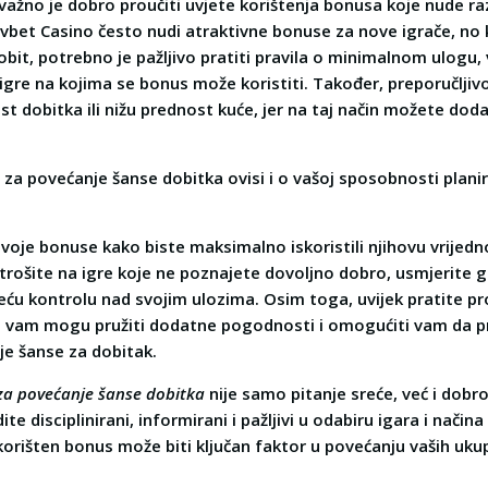
, važno je dobro proučiti uvjete korištenja bonusa koje nude razl
avbet Casino često nudi atraktivne bonuse za nove igrače, no k
dobit, potrebno je pažljivo pratiti pravila o minimalnom ulog
igre na kojima se bonus može koristiti. Također, preporučljivo
st dobitka ili nižu prednost kuće, jer na taj način možete dod
 za povećanje šanse dobitka ovisi i o vašoj sposobnosti planir
svoje bonuse kako biste maksimalno iskoristili njihovu vrijedno
rošite na igre koje ne poznajete dovoljno dobro, usmjerite g
 veću kontrolu nad svojim ulozima. Osim toga, uvijek pratite pr
vam mogu pružiti dodatne pogodnosti i omogućiti vam da pr
je šanse za dobitak.
 za povećanje šanse dobitka
nije samo pitanje sreće, već i dobr
ite disciplinirani, informirani i pažljivi u odabiru igara i način
skorišten bonus može biti ključan faktor u povećanju vaših uku