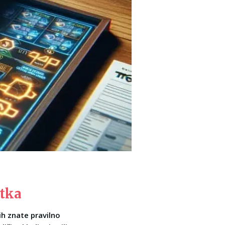
itka
ih znate pravilno