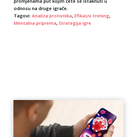
promjenama put kojim ćete se istaknuti u
odnosu na druge igrače.
Tagovi:
Analiza protivnika
,
Efikasni trening
,
Mentalna priprema
,
Strategija igre