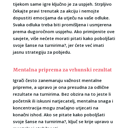
tijekom same igre ključno je za uspjeh. Strpljivo
čekajte pravi trenutak za akciju i nemojte
dopustiti emocijama da utječu na vaše odluke.
Svaka odluka treba biti promišljena i usmjerena
prema dugoročnom uspjehu. Ako primijenite ove
savjete, više nećete morati pitati kako poboljšati
svoje šanse na turnirima?, jer ćete već imati
jasnu strategiju za pobjedu.
Mentalna priprema za vrhunski rezultat
Igrači često zanemaruju važnost mentalne
pripreme, a upravo je ona presudna za odlične
rezultate na turnirima. Bez obzira na to jeste li
početnik ili iskusni natjecatelj, mentalna snaga i
koncentracija mogu značajno utjecati na
konačni ishod. Ako se pitate kako poboljšati
svoje šanse na turnirima?, ključ se krije upravo u