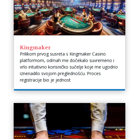
Kingmaker
Prilikom prvog susreta s Kingmaker Casino
platformom, odmah me dočekalo suvremeno i
vrlo intuitivno korisničko sučelje koje me ugodno
iznenadilo svojom preglednošću. Proces
registracije bio je jednost