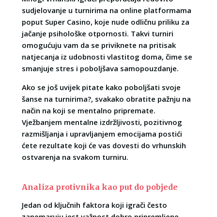
sudjelovanje u turnirima na online platformama
poput Super Casino, koje nude odličnu priliku za
jačanje psihološke otpornosti. Takvi turniri
omogućuju vam da se priviknete na pritisak
natjecanja iz udobnosti vlastitog doma, čime se
smanjuje stres i poboljšava samopouzdanje.
Ako se još uvijek pitate kako poboljšati svoje
šanse na turnirima?, svakako obratite pažnju na
način na koji se mentalno pripremate.
Vježbanjem mentalne izdržljivosti, pozitivnog
razmišljanja i upravljanjem emocijama postići
ćete rezultate koji će vas dovesti do vrhunskih
ostvarenja na svakom turniru.
Analiza protivnika kao put do pobjede
Jedan od ključnih faktora koji igrači često
zanemaruju jest važnost dobro pripremljene