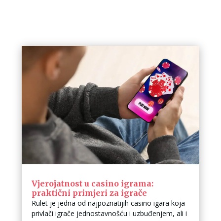
Vjerojatnost u casino igrama:
praktični primjeri za igrače
Rulet je jedna od najpoznatijih casino igara koja
privlači igrače jednostavnošću i uzbuđenjem, ali i