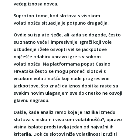
većeg iznosa novca.
Suprotno tome, kod slotova s visokom
volatilnošću situacija je potpuno drugačija.
Ovdje su isplate rjeđe, ali kada se dogode, često
su znatno veće i impresivnije. Igrači koji vole
uzbuđenje i žele osvojiti velike jackpotove
najčešće odabiru upravo igre s visokom
volatilnošću. Na platformama poput Casino
Hrvatska često se mogu pronaći slotovi s
visokom volatilnošću koji nude progresivne
jackpotove, što znači da iznos dobitka raste sa
svakim novim ulaganjem sve dok netko ne osvoji
glavnu nagradu.
Dakle, kada analiziramo koja je razlika između
slotova s niskom i visokom volatilnošću?, upravo
visina isplate predstavlja jedan od najvažnijih
kriterija. Dok će slotovi niže volatilnosti pružiti