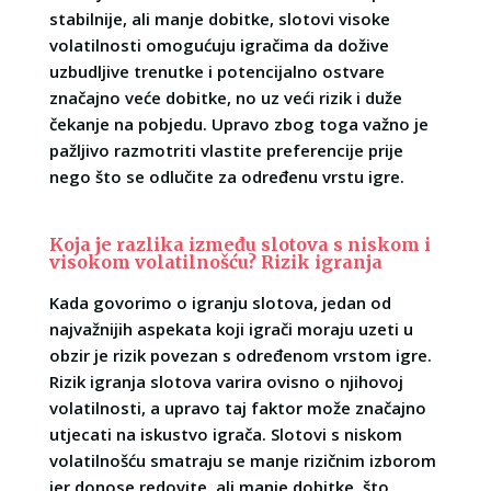
stabilnije, ali manje dobitke, slotovi visoke
volatilnosti omogućuju igračima da dožive
uzbudljive trenutke i potencijalno ostvare
značajno veće dobitke, no uz veći rizik i duže
čekanje na pobjedu. Upravo zbog toga važno je
pažljivo razmotriti vlastite preferencije prije
nego što se odlučite za određenu vrstu igre.
Koja je razlika između slotova s niskom i
visokom volatilnošću? Rizik igranja
Kada govorimo o igranju slotova, jedan od
najvažnijih aspekata koji igrači moraju uzeti u
obzir je rizik povezan s određenom vrstom igre.
Rizik igranja slotova varira ovisno o njihovoj
volatilnosti, a upravo taj faktor može značajno
utjecati na iskustvo igrača. Slotovi s niskom
volatilnošću smatraju se manje rizičnim izborom
jer donose redovite, ali manje dobitke, što