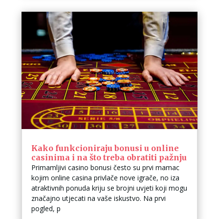
Kako funkcioniraju bonusi u online
casinima i na što treba obratiti pažnju
Primamljivi casino bonusi često su prvi mamac
kojim online casina privlače nove igrače, no iza
atraktivnih ponuda kriju se brojni uvjeti koji mogu
značajno utjecati na vaše iskustvo. Na prvi
pogled, p