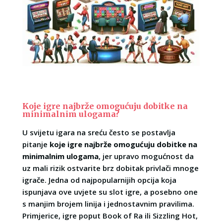
Koje igre najbrže omogućuju dobitke na
minimalnim ulogama?
U svijetu igara na sreću često se postavlja
pitanje
koje igre najbrže omogućuju dobitke na
minimalnim ulogama
, jer upravo mogućnost da
uz mali rizik ostvarite brz dobitak privlači mnoge
igrače. Jedna od najpopularnijih opcija koja
ispunjava ove uvjete su slot igre, a posebno one
s manjim brojem linija i jednostavnim pravilima.
Primjerice, igre poput Book of Ra ili Sizzling Hot,