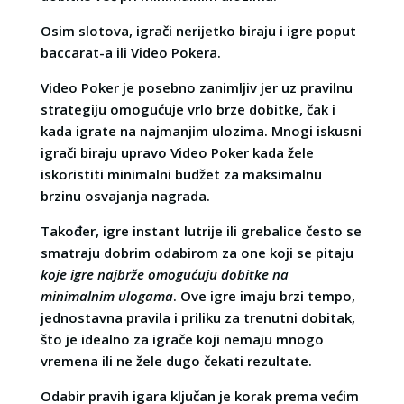
Osim slotova, igrači nerijetko biraju i igre poput
baccarat-a ili Video Pokera.
Video Poker je posebno zanimljiv jer uz pravilnu
strategiju omogućuje vrlo brze dobitke, čak i
kada igrate na najmanjim ulozima. Mnogi iskusni
igrači biraju upravo Video Poker kada žele
iskoristiti minimalni budžet za maksimalnu
brzinu osvajanja nagrada.
Također, igre instant lutrije ili grebalice često se
smatraju dobrim odabirom za one koji se pitaju
koje igre najbrže omogućuju dobitke na
minimalnim ulogama
. Ove igre imaju brzi tempo,
jednostavna pravila i priliku za trenutni dobitak,
što je idealno za igrače koji nemaju mnogo
vremena ili ne žele dugo čekati rezultate.
Odabir pravih igara ključan je korak prema većim