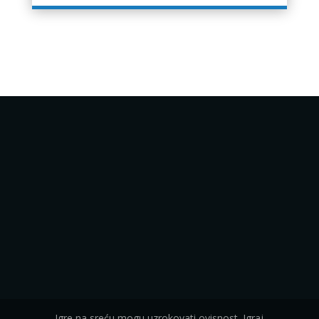
Igre na sreću mogu uzrokovati ovisnost. Igraj