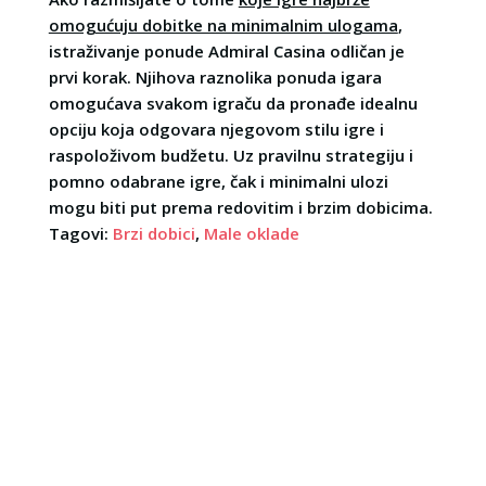
omogućuju dobitke na minimalnim ulogama
,
istraživanje ponude Admiral Casina odličan je
prvi korak. Njihova raznolika ponuda igara
omogućava svakom igraču da pronađe idealnu
opciju koja odgovara njegovom stilu igre i
raspoloživom budžetu. Uz pravilnu strategiju i
pomno odabrane igre, čak i minimalni ulozi
mogu biti put prema redovitim i brzim dobicima.
Tagovi:
Brzi dobici
,
Male oklade