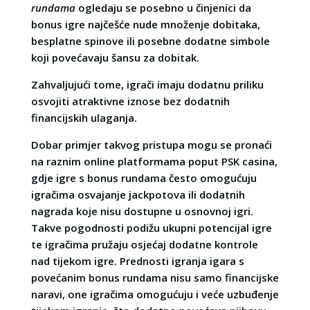
rundama
ogledaju se posebno u činjenici da
bonus igre najčešće nude množenje dobitaka,
besplatne spinove ili posebne dodatne simbole
koji povećavaju šansu za dobitak.
Zahvaljujući tome, igrači imaju dodatnu priliku
osvojiti atraktivne iznose bez dodatnih
financijskih ulaganja.
Dobar primjer takvog pristupa mogu se pronaći
na raznim online platformama poput PSK casina,
gdje igre s bonus rundama često omogućuju
igračima osvajanje jackpotova ili dodatnih
nagrada koje nisu dostupne u osnovnoj igri.
Takve pogodnosti podižu ukupni potencijal igre
te igračima pružaju osjećaj dodatne kontrole
nad tijekom igre. Prednosti igranja igara s
povećanim bonus rundama nisu samo financijske
naravi, one igračima omogućuju i veće uzbuđenje