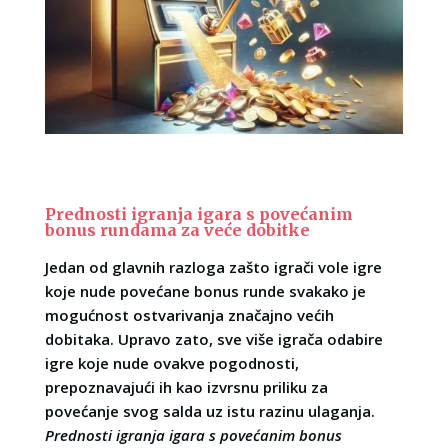
Prednosti igranja igara s povećanim
bonus rundama za veće dobitke
Jedan od glavnih razloga zašto igrači vole igre
koje nude povećane bonus runde svakako je
mogućnost ostvarivanja značajno većih
dobitaka. Upravo zato, sve više igrača odabire
igre koje nude ovakve pogodnosti,
prepoznavajući ih kao izvrsnu priliku za
povećanje svog salda uz istu razinu ulaganja.
Prednosti igranja igara s povećanim bonus