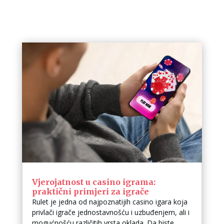
Vjerojatnost u casino igrama:
praktični primjeri za igrače
Rulet je jedna od najpoznatijih casino igara koja
privlači igrače jednostavnošću i uzbuđenjem, ali i
mogućnošću različitih vrsta oklada. Da biste