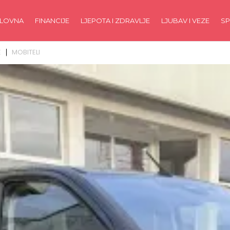
LOVNA
FINANCIJE
LJEPOTA I ZDRAVLJE
LJUBAV I VEZE
SP