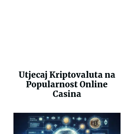
Utjecaj Kriptovaluta na
Popularnost Online
Casina