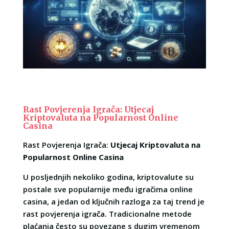
Rast Povjerenja Igrača: Utjecaj
Kriptovaluta na Popularnost Online
Casina
Rast Povjerenja Igrača:
Utjecaj Kriptovaluta na
Popularnost Online Casina
U posljednjih nekoliko godina, kriptovalute su
postale sve popularnije među igračima online
casina, a jedan od ključnih razloga za taj trend je
rast povjerenja igrača. Tradicionalne metode
plaćanja često su povezane s dugim vremenom