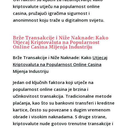
kriptovalute utječu na popularnost online
casina, pružajući igračima sigurnost i
anonimnost koju traže u digitalnom svijetu.
Brže Transakcije i Niže Naknade: Kako
Utjecaj Kriptovaluta na Popularnost
Online Casina Mijenja Industriju
Brže Transakcije i Niže Naknade: Kako
Utjecaj
Kriptovaluta na Popularnost Online Casina
Mijenja Industriju
Jedan od ključnih faktora koji utječe na
popularnost online casina je brzina i
učinkovitost transakcija. Tradicionalne metode
plaćanja, kao što su bankovni transferi i kreditne
kartice, često su povezane s dugim vremenom
obrade i visokim naknadama. S druge strane,
kriptovalute nude gotovo trenutne transakcije i