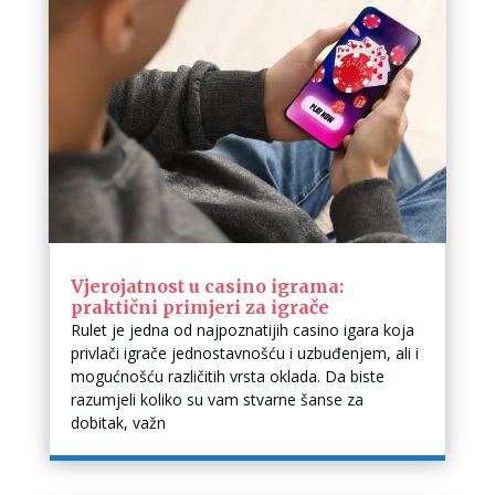
Vjerojatnost u casino igrama:
praktični primjeri za igrače
Rulet je jedna od najpoznatijih casino igara koja
privlači igrače jednostavnošću i uzbuđenjem, ali i
mogućnošću različitih vrsta oklada. Da biste
razumjeli koliko su vam stvarne šanse za
dobitak, važn