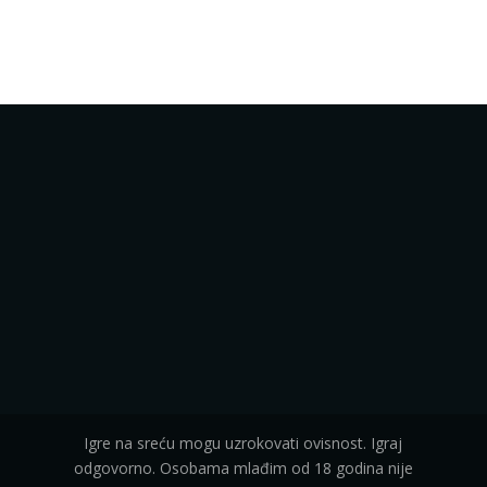
Igre na sreću mogu uzrokovati ovisnost. Igraj
odgovorno. Osobama mlađim od 18 godina nije