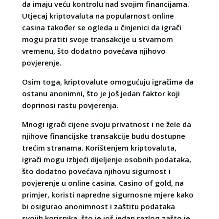
da imaju veću kontrolu nad svojim financijama.
Utjecaj kriptovaluta na popularnost online
casina također se ogleda u činjenici da igrači
mogu pratiti svoje transakcije u stvarnom
vremenu, što dodatno povećava njihovo
povjerenje.
Osim toga, kriptovalute omogućuju igračima da
ostanu anonimni, što je još jedan faktor koji
doprinosi rastu povjerenja.
Mnogi igrači cijene svoju privatnost i ne žele da
njihove financijske transakcije budu dostupne
trećim stranama. Korištenjem kriptovaluta,
igrači mogu izbjeći dijeljenje osobnih podataka,
što dodatno povećava njihovu sigurnost i
povjerenje u online casina. Casino of gold, na
primjer, koristi napredne sigurnosne mjere kako
bi osigurao anonimnost i zaštitu podataka
svojih korisnika, što je još jedan razlog zašto je