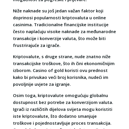
Niže naknade su još jedan važan faktor koji
doprinosi popularnosti kriptovaluta u online
casinima. Tradicionalne financijske institucije
često naplaćuju visoke naknade za međunarodne
transakcije i konverzije valuta, što može biti
frustrirajuće za igrače.
Kriptovalute, s druge strane, nude znatno niže
transakcijske troškove, što ih čini ekonomičnijim
izborom. Casino of gold koristi ovu prednost
kako bi privukao veći broj korisnika, nudeći im
povoljnije uvjete za igranje.
Osim toga, kriptovalute omogućuju globalnu
dostupnost bez potrebe za konverzijom valuta.
Igrači iz različitih dijelova svijeta mogu koristiti
iste kriptovalute, što dodatno smanjuje
troškove i pojednostavljuje proces transakcija.