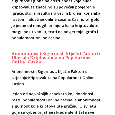
sigurnost i globalna dostupnost koje nude
kriptovalute značajno su povećali povjerenje
igrača, što je rezultiralo većim brojem korisnika i
rastom industrije online casina. Casino of gold
je jedan od mnogih primjera kako kriptovalute
mogu pozitivno utjecati na povjerenje igrača i
popularnost online casina.
Anonimnost i Sigurnost: Ključni Faktori u
Utjecaju Kriptovaluta na Popularnost
Online Casina
Anonimnost i Sigurnost: Ključni Faktori u
Utjecaju Kriptovaluta na Popularnost Online
Casina
Jedan od najvažnijih aspekata koji doprinosi
rastu popularnosti online casina je anonimnost i
sigurnost koje kriptovalute pružaju. U svijetu
gdje su cyber prijetnje i krađe identiteta sve