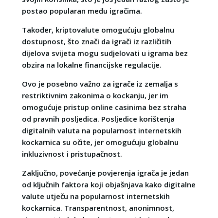
postao popularan među igračima.
Također, kriptovalute omogućuju globalnu
dostupnost, što znači da igrači iz različitih
dijelova svijeta mogu sudjelovati u igrama bez
obzira na lokalne financijske regulacije.
Ovo je posebno važno za igrače iz zemalja s
restriktivnim zakonima o kockanju, jer im
omogućuje pristup online casinima bez straha
od pravnih posljedica. Posljedice korištenja
digitalnih valuta na popularnost internetskih
kockarnica su očite, jer omogućuju globalnu
inkluzivnost i pristupačnost.
Zaključno, povećanje povjerenja igrača je jedan
od ključnih faktora koji objašnjava kako digitalne
valute utječu na popularnost internetskih
kockarnica. Transparentnost, anonimnost,