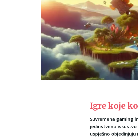
Igre koje k
Suvremena gaming ind
jedinstveno iskustvo 
uspješno objedinjuju r