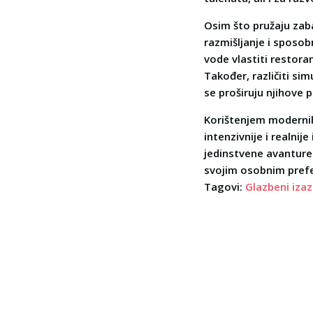
Osim što pružaju zaba
razmišljanje i sposob
vode vlastiti restora
Također, različiti si
se proširuju njihove 
Korištenjem modernih 
intenzivnije i realnij
jedinstvene avanture 
svojim osobnim prefe
Tagovi:
Glazbeni iza