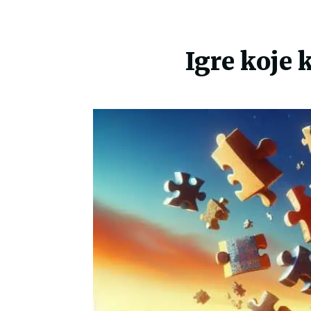
Igre koje 