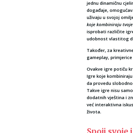
jednu dinamičnu cjelin
događaje, omogućavaj
uživaju u svojoj omil
koje kombiniraju tvoj
isprobati različite ig
udobnost vlastitog 
Također, za kreativn
gameplay, primjerice c
Ovakve igre potiču kr
Igre koje kombiniraj
da provedu slobodno v
Takve igre nisu samo 
dodatnih vještina i z
već interaktivna isku
života.
Spoji svoje 