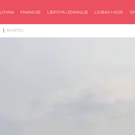
LOVNA
FINANCIJE
LJEPOTA I ZDRAVLJE
LJUBAV I VEZE
SP