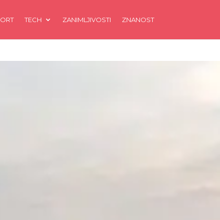
ORT
TECH
ZANIMLJIVOSTI
ZNANOST