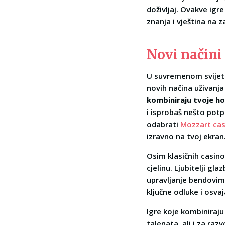
doživljaj. Ovakve igr
znanja i vještina na z
Novi načini 
U suvremenom svijetu 
novih načina uživanja
kombiniraju tvoje h
i isprobaš nešto potp
odabrati
Mozzart cas
izravno na tvoj ekran
Osim klasičnih casino 
cjelinu. Ljubitelji g
upravljanje bendovima
ključne odluke i osvaj
Igre koje kombiniraju
talenata, ali i za razv