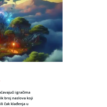
y
ćavajući igračima
ik broj naslova koji
li čak klađenja u